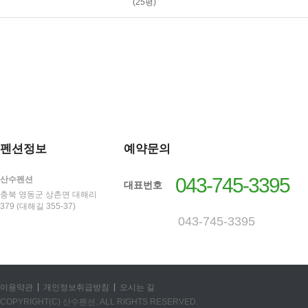
(25평)
펜션정보
예약문의
043-745-3395
산수펜션
대표번호
충북 영동군 상촌면 대해리
379 (대해길 355-37)
043-745-3395
|
|
이용약관
개인정보취급방침
오시는 길
COPYRIGHT(C) 산수펜션. ALL RIGHTS RESERVED.