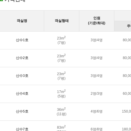
인원
객실명
객실형태
(기준/최대)
주
2
23m
산수1호
3명/4명
80,
(7평)
2
23m
산수2호
3명/4명
80,
(7평)
2
23m
산수3호
3명/4명
80,
(7평)
2
17m
산수4호
2명/3명
60,
(5평)
2
36m
산수5호
4명/6명
150,
(11평)
2
83m
산수7호
6명/8명
180,